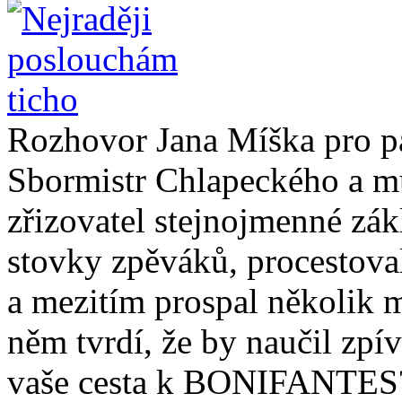
Rozhovor Jana Míška pro pa
Sbormistr Chlapeckého a
zřizovatel stejnojmenné zá
stovky zpěváků, procestoval
a mezitím prospal několik 
něm tvrdí, že by naučil zpív
vaše cesta k BONIFANTES?