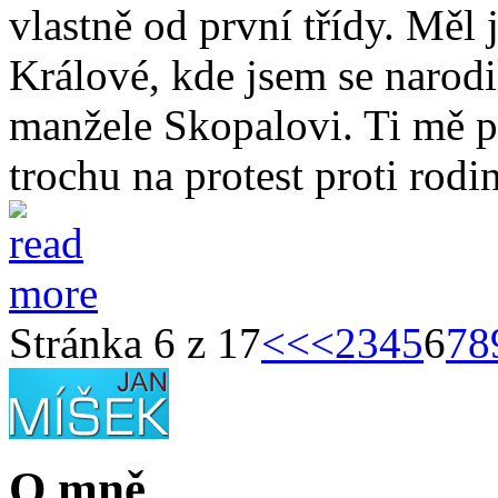
vlastně od první třídy. Měl 
Králové, kde jsem se narodil
manžele Skopalovi. Ti mě př
trochu na protest proti rodin
Stránka 6 z 17
<<
<
2
3
4
5
6
7
8
O mně