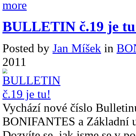
BULLETIN č.19 je tu
Posted by
Jan Míšek
in
BO
2011
Vychází nové číslo Bulleti
BONIFANTES a Základní 
Dozvíte se, jak jsme se v po