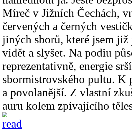
Míreč v Jižních Čechách, vn
červených a černých vestič
jiných sborů, které jsem ji
vidět a slyšet. Na podiu pů
reprezentativně, energie srš
sbormistrovského pultu. K p
a povolanější. Z vlastní zku
auru kolem zpívajícího těles