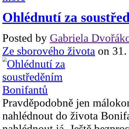
Ohlédnutí za soustře
Posted by
Gabriela Dvořák
Ze sborového života
on 31.
Pravděpodobně jen máloko
nahlédnout do života Bonif
nahlédnout já. Ještě bezpro