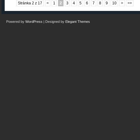
Stránka 2 z 17
<
1
2
3
4
5
6
7
8
9
10
>
>>
Powered by
WordPress
| Designed by
Elegant Themes