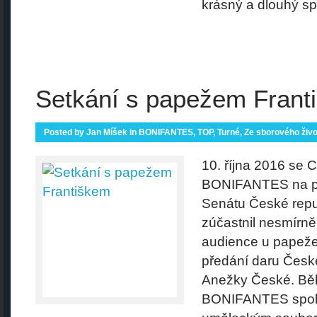
krásný a dlouhý sp
Setkání s papežem Frant
Posted by
Jan Míšek
in
BONIFANTES
,
TOP
,
Turné
,
Ze sborového živo
10. října 2016 se 
BONIFANTES na p
Senátu České repu
zúčastnil nesmírně
audience u papeže F
předání daru České
Anežky České. Bě
BONIFANTES spol