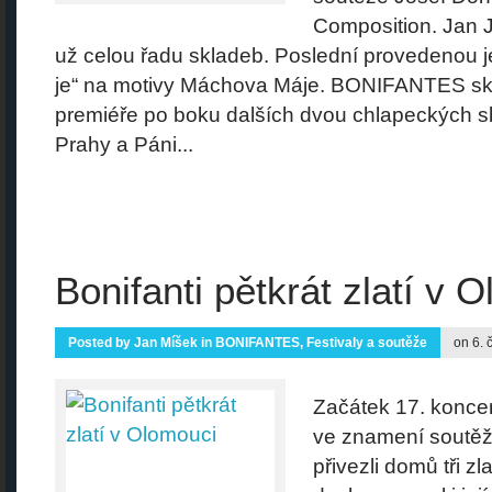
Composition. Jan J
už celou řadu skladeb. Poslední provedenou j
je“ na motivy Máchova Máje. BONIFANTES skl
premiéře po boku dalších dvou chlapeckých s
Prahy a Páni...
Bonifanti pětkrát zlatí v 
Posted by
Jan Míšek
in
BONIFANTES
,
Festivaly a soutěže
on 6. 
Začátek 17. koncer
ve znamení soutěží 
přivezli domů tři z