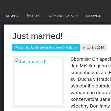
NOVINKY
ŽIVOTOPIS
MÉ VLASTNÍ SKLADBY
SBORMISTR
Just married!
Posted by
Jan Míšek
in
Ze sborového života
on 1. října 2016
Sbormistr Chlape
Jan Míšek a jeho s
krásného zpívání B
sv. Ducha v Hradc
svatebního obřadu 
varhanního doprov
konzervatoře Jana
všechny Bonifanty i