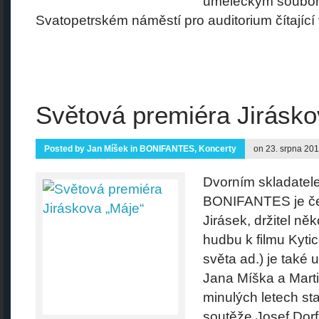
uměleckým soubore
Svatopetrském náměstí pro auditorium čítající 
Světová premiéra Jirásko
Posted by
Jan Míšek
in
BONIFANTES
,
Koncerty
on 23. srpna 20
Dvorním skladate
BONIFANTES je čes
Jirásek, držitel ně
hudbu k filmu Kyti
světa ad.) je také 
Jana Míška a Mart
minulých letech sta
soutěže Josef Do