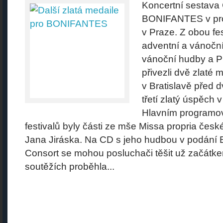
Koncertní sestava
BONIFANTES v pros
v Praze. Z obou fe
adventní a vánoční
vánoční hudby a P
přivezli dvě zlaté
v Bratislavě před 
třetí zlatý úspěch 
Hlavním programo
festivalů byly části ze mše Missa propria čes
Jana Jiráska. Na CD s jeho hudbou v podán
Consort se mohou posluchači těšit už začátk
soutěžích proběhla...