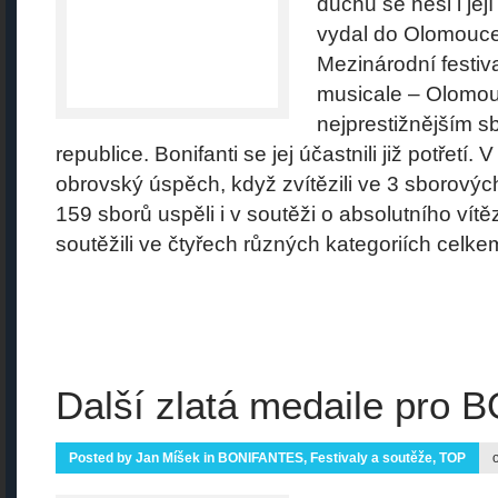
duchu se nesl i jej
vydal do Olomouce 
Mezinárodní festiv
musicale – Olomouc
nejprestižnějším s
republice. Bonifanti se jej účastnili již potřet
obrovský úspěch, když zvítězili ve 3 sborovýc
159 sborů uspěli i v soutěži o absolutního vítěz
soutěžili ve čtyřech různých kategoriích celkem
Další zlatá medaile pro
Posted by
Jan Míšek
in
BONIFANTES
,
Festivaly a soutěže
,
TOP