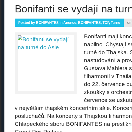
Bonifanti se vydají na tur
Posted by
BONIFANTES
in
Anonce
,
BONIFANTES
,
TOP
,
Turné
on
Bonifanti mají kon
napilno. Chystají s
turné do Thajska. S
nastudování a prov
Gustava Mahlera s
filharmonií v Thail
do 22. července b
zkoušky s orchestre
července se uskut
v největším thajském koncertním sále. Koncert
posluchačů. Na koncerty s Thajskou filharmon
Chlapeckého sboru BONIFANTES na prestižní
Grand Prix Pattaya....