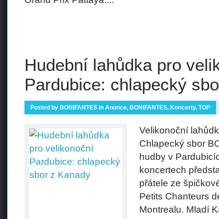
Hudební lahůdka pro veli
Pardubice: chlapecký sb
Posted by
BONIFANTES
in
Anonce
,
BONIFANTES
,
Koncerty
,
TOP
Velikonoční lahůdk
Chlapecký sbor B
hudby v Pardubicí
koncertech předsta
přátele ze špičko
Petits Chanteurs 
Montrealu. Mladí K