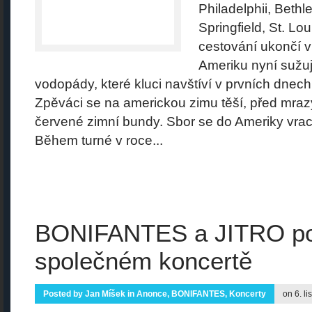
Philadelphii, Beth
Springfield, St. Lo
cestování ukončí v
Ameriku nyní sužuj
vodopády, které kluci navštíví v prvních dnech
Zpěváci se na americkou zimu těší, před mrazy
červené zimní bundy. Sbor se do Ameriky vrac
Během turné v roce...
BONIFANTES a JITRO po
společném koncertě
Posted by
Jan Míšek
in
Anonce
,
BONIFANTES
,
Koncerty
on 6. l