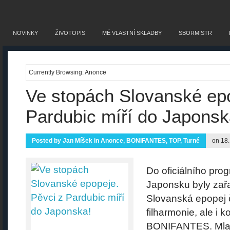
NOVINKY
ŽIVOTOPIS
MÉ VLASTNÍ SKLADBY
SBORMISTR
Currently Browsing: Anonce
Ve stopách Slovanské epo
Pardubic míří do Japonsk
Posted by
Jan Míšek
in
Anonce
,
BONIFANTES
,
TOP
,
Turné
on 18
Do oficiálního pro
Japonsku byly za
Slovanská epopej 
filharmonie, ale i
BONIFANTES. Mlad