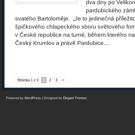
dva dny po Velikon
pardubického zámk
svatého Bartoloměje. „Je to jedinečná příležit
špičkového chlapeckého sboru světového for
v České republice na turné, během kterého na
Český Krumlov a právě Pardubice....
Stránka 1 z 3
1
2
3
>
Powered by
WordPress
| Designed by
Elegant Themes