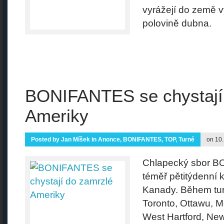
vyrážejí do země v
polovině dubna.
BONIFANTES se chystají
Ameriky
Posted by
Jan Míšek
in
Anonce
,
BONIFANTES
,
TOP
,
Turné
on 10.
Chlapecký sbor B
téměř pětitýdenní 
Kanady. Během turn
Toronto, Ottawu, M
West Hartford, New