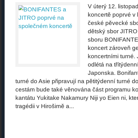
V úterý 12. listop
koncertě poprvé v h
české pěvecké sbo
dětský sbor JITR
sboru BONIFANTES
koncert zároveň g
koncertními turné.
odlétá na třítýdenn
Japonska. Bonifant
turné do Asie připravují na pětitýdenní turn
cestám bude také věnována část programu k
kantátu Yukitake Nakamury Niji yo Eien ni, kter
tragédii v Hirošimě a...