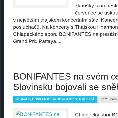
zkoušky s orchestre
července se uskut
v největším thajském koncertním sále. Koncert
posluchačů. Na koncerty s Thajskou filharmon
Chlapeckého sboru BONIFANTES na prestižní
Grand Prix Pattaya....
BONIFANTES na svém os
Slovinsku bojovali se sn
Posted by
BONIFANTES
in
BONIFANTES
,
TOP
,
Turné
on 21. pros
Chlapecký sbor 