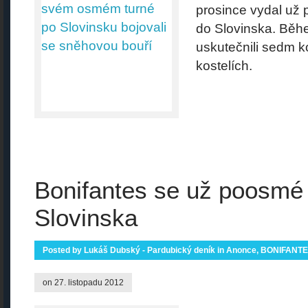
prosince vydal už 
do Slovinska. Běhe
uskutečnili sedm k
kostelích.
Bonifantes se už poosmé 
Slovinska
Posted by
Lukáš Dubský - Pardubický deník
in
Anonce
,
BONIFANT
on 27. listopadu 2012