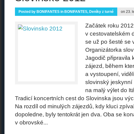
Posted by
BONIFANTES
in
BONIFANTES
,
Deníky z turné
on 23. 
Začátek roku 2012 
v cestovatelském 
se už po šesté se v
Organizátorka slov
Jagodič připravila
zájezd, během kter
a vystoupení, viděl
slovinský jeskynní
na malý výlet do It
Tradicí koncertních cest do Slovinska jsou vý
Na rozdíl od minulých zájezdů, kdy kluci zpíva
dopoledne, byly tentokrát jen dva. Oba se ko
v obrovské...