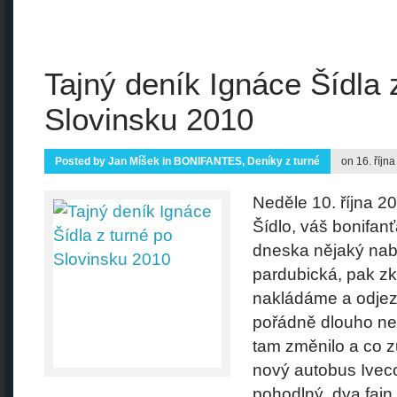
Tajný deník Ignáce Šídla 
Slovinsku 2010
Posted by
Jan Míšek
in
BONIFANTES
,
Deníky z turné
on 16. říjn
Neděle 10. října 20
Šídlo, váš bonifan
dneska nějaký nabi
pardubická, pak zko
nakládáme a odjez
pořádně dlouho neb
tam změnilo a co z
nový autobus Ivec
pohodlný, dva fajn 