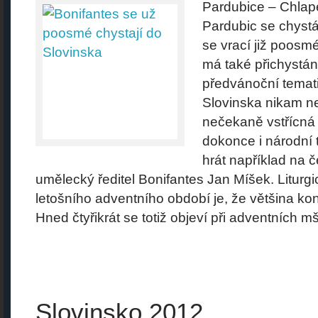
Pardubice – Chla
Pardubic se chystá
se vrací již poosm
má také přichystá
předvánoční temati
Slovinska nikam ne
nečekaně vstřícná
dokonce i národní 
hrát například na 
umělecký ředitel Bonifantes Jan Míšek. Liturgi
letošního adventního období je, že většina kon
Hned čtyřikrát se totiž objeví při adventních m
Slovinsko 2012