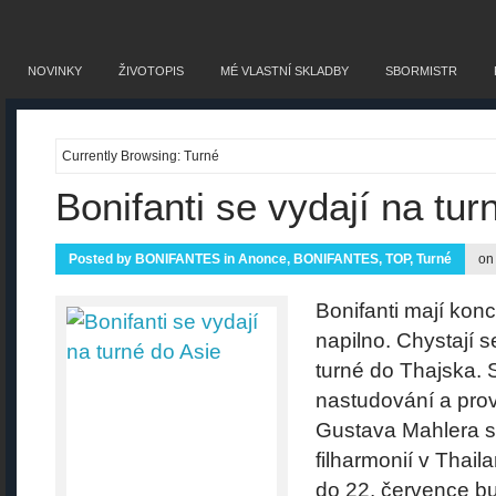
NOVINKY
ŽIVOTOPIS
MÉ VLASTNÍ SKLADBY
SBORMISTR
Currently Browsing: Turné
Bonifanti se vydají na tur
Posted by
BONIFANTES
in
Anonce
,
BONIFANTES
,
TOP
,
Turné
on
Bonifanti mají kon
napilno. Chystají s
turné do Thajska. S
nastudování a prov
Gustava Mahlera s
filharmonií v Thail
do 22. července b