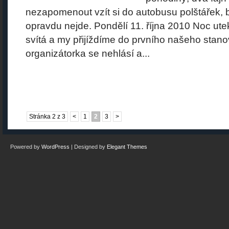
nezapomenout vzít si do autobusu polštářek, b
opravdu nejde. Pondělí 11. října 2010 Noc utek
svítá a my přijíždíme do prvního našeho stano
organizátorka se nehlásí a...
Stránka 2 z 3
<
1
2
3
>
Powered by
WordPress
| Designed by
Elegant Themes