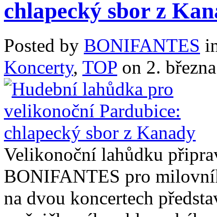
chlapecký sbor z Ka
Posted by
BONIFANTES
i
Koncerty
,
TOP
on 2. březn
Velikonoční lahůdku připra
BONIFANTES pro milovník
na dvou koncertech představ