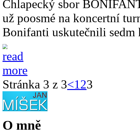
Chlapecký sbor BONIFANTE
už poosmé na koncertní tur
Bonifanti uskutečnili sedm 
Stránka 3 z 3
<
1
2
3
O mně