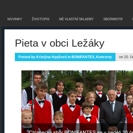
NOVINKY
ŽIVOTOPIS
MÉ VLASTNÍ SKLADBY
SBORMISTR
Pieta v obci Ležáky
Posted by
Kristýna Hypšová
in
BONIFANTES
,
Koncerty
on 20. č