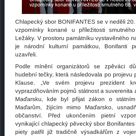
Chlapecký sbor BONIFANTES se v neděli 20. č
vzpomínky konané u příležitosti smutného
Ležáky. V prostoru památníku vystavěného na
je národní kulturní památkou, Bonifanti
uzavřeli.
Podle mínění organizátorů se zpěváci dů
hudební tečky, která následovala po projevu 
Klause. „Ve svém projevu prezident kr
vyprazdňováním pojmů státnost a suverenita 
Maďarsku, kde byl přijat zákon o státním
Maďarům, žijícím mimo Maďarsko, usnadň
občanství. Před ukončením pietní vzpo
vynikající chlapecký pěvecký sbor Bonifante
piety patřil již tradičně výsadkářům z voj