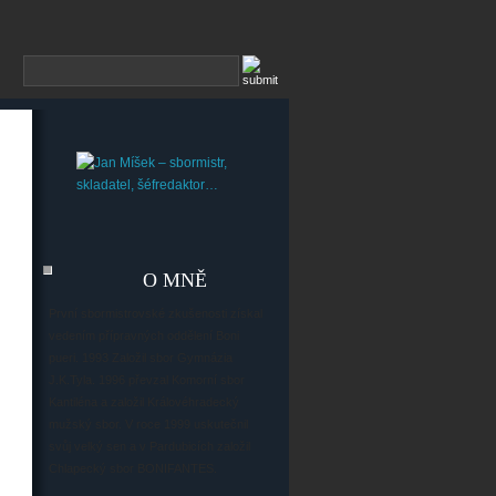
O MNĚ
První sbormistrovské zkušenosti získal
vedením přípravných oddělení Boni
pueri. 1993 Založil sbor Gymnázia
J.K.Tyla. 1996 převzal Komorní sbor
Kantiléna a založil Královéhradecký
mužský sbor. V roce 1999 uskutečnil
svůj velký sen a v Pardubicích založil
Chlapecký sbor BONIFANTES.