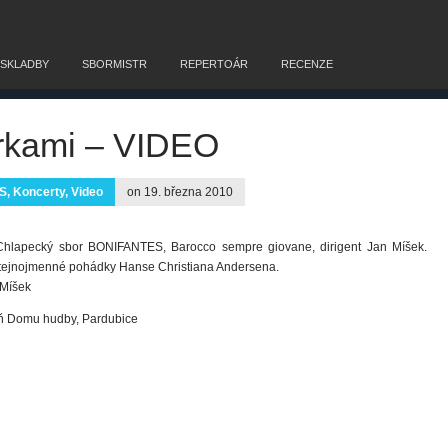
 SKLADBY
SBORMISTR
REPERTOÁR
RECENZE
irkami – VIDEO
S
,
Koncerty
,
Video
on 19. března 2010
. Chlapecký sbor BONIFANTES, Barocco sempre giovane, dirigent Jan Míšek.
 stejnojmenné pohádky Hanse Christiana Andersena.
 Míšek
íň Domu hudby, Pardubice