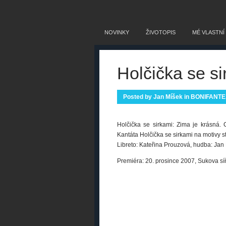
NOVINKY
ŽIVOTOPIS
MÉ VLASTNÍ
Holčička se s
Posted by
Jan Míšek
in
BONIFANTE
Holčička se sirkami: Zima je krásná
Kantáta Holčička se sirkami na motivy
Libreto: Kateřina Prouzová, hudba: Jan
Premiéra: 20. prosince 2007, Sukova s