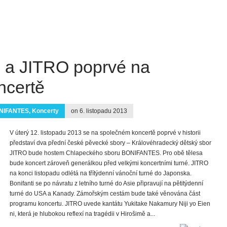
a JITRO poprvé na
ncertě
NIFANTES
,
Koncerty
on 6. listopadu 2013
V úterý 12. listopadu 2013 se na společném koncertě poprvé v historii
představí dva přední české pěvecké sbory – Královéhradecký dětský sbor
JITRO bude hostem Chlapeckého sboru BONIFANTES. Pro obě tělesa
bude koncert zároveň generálkou před velkými koncertními turné. JITRO
na konci listopadu odlétá na třítýdenní vánoční turné do Japonska.
Bonifanti se po návratu z letního turné do Asie připravují na pětitýdenní
turné do USA a Kanady. Zámořským cestám bude také věnována část
programu koncertu. JITRO uvede kantátu Yukitake Nakamury Niji yo Eien
ni, která je hlubokou reflexí na tragédii v Hirošimě a...