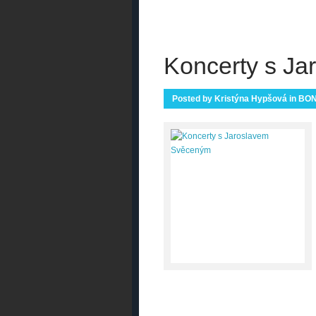
Koncerty s J
Posted by
Kristýna Hypšová
in
BON