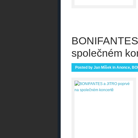
BONIFANTES 
společném ko
Posted by
Jan Míšek
in
Anonce
,
BO