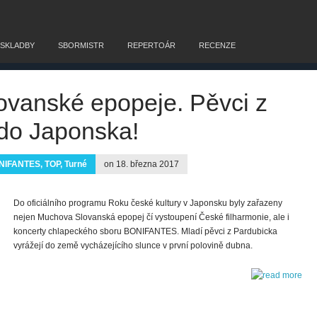
 SKLADBY
SBORMISTR
REPERTOÁR
RECENZE
ovanské epopeje. Pěvci z
 do Japonska!
NIFANTES
,
TOP
,
Turné
on 18. března 2017
Do oficiálního programu Roku české kultury v Japonsku byly zařazeny
nejen Muchova Slovanská epopej čí vystoupení České filharmonie, ale i
koncerty chlapeckého sboru BONIFANTES. Mladí pěvci z Pardubicka
vyrážejí do země vycházejícího slunce v první polovině dubna.