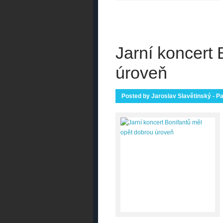
Jarní koncert
úroveň
Posted by
Jaroslav Slavětinský - P