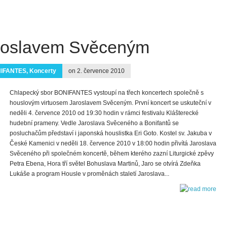
aroslavem Svěceným
IFANTES
,
Koncerty
on 2. července 2010
Chlapecký sbor BONIFANTES vystoupí na třech koncertech společně s
houslovým virtuosem Jaroslavem Svěceným. První koncert se uskuteční v
neděli 4. července 2010 od 19:30 hodin v rámci festivalu Klášterecké
hudební prameny. Vedle Jaroslava Svěceného a Bonifantů se
posluchačům představí i japonská houslistka Eri Goto. Kostel sv. Jakuba v
České Kamenici v neděli 18. července 2010 v 18:00 hodin přivítá Jaroslava
Svěceného při společném koncertě, během kterého zazní Liturgické zpěvy
Petra Ebena, Hora tří světel Bohuslava Martinů, Jaro se otvírá Zdeňka
Lukáše a program Housle v proměnách staletí Jaroslava...