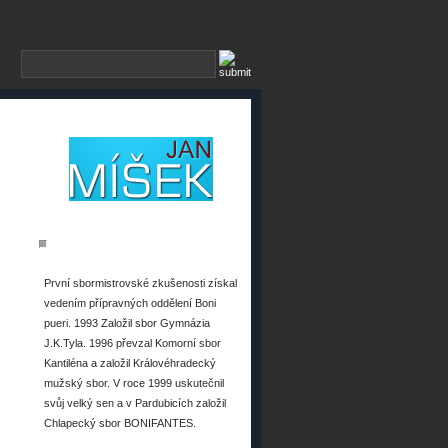
O MNĚ
První sbormistrovské zkušenosti získal
vedením přípravných oddělení Boni
pueri. 1993 Založil sbor Gymnázia
J.K.Tyla. 1996 převzal Komorní sbor
Kantiléna a založil Královéhradecký
mužský sbor. V roce 1999 uskutečnil
svůj velký sen a v Pardubicích založil
Chlapecký sbor BONIFANTES.