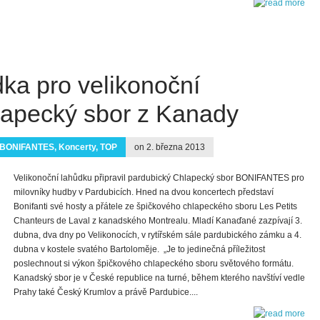
ka pro velikonoční
lapecký sbor z Kanady
BONIFANTES
,
Koncerty
,
TOP
on 2. března 2013
Velikonoční lahůdku připravil pardubický Chlapecký sbor BONIFANTES pro
milovníky hudby v Pardubicích. Hned na dvou koncertech představí
Bonifanti své hosty a přátele ze špičkového chlapeckého sboru Les Petits
Chanteurs de Laval z kanadského Montrealu. Mladí Kanaďané zazpívají 3.
dubna, dva dny po Velikonocích, v rytířském sále pardubického zámku a 4.
dubna v kostele svatého Bartoloměje. „Je to jedinečná příležitost
poslechnout si výkon špičkového chlapeckého sboru světového formátu.
Kanadský sbor je v České republice na turné, během kterého navštíví vedle
Prahy také Český Krumlov a právě Pardubice....