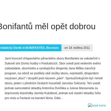
 Bonifantů měl opět dobrou
ardubický Deník
in
BONIFANTES
,
Recenze
on 18. května 2011
Jarní koncert chlapeckého pěveckého sboru Bonifantes se uskutečnil v
Sukově síni Domu hudby v Pardubicích. Sbor uvedl pod vedením svého
zakladatele, sbormistra a vynikajícího dirigenta Jana Míška náročný
program, na němž se podílely obě složky sboru, nejmladší, dirigentem
nazývaní „kluci“ i dospělí pod názvem „páni“. Spoluúčinkujícím byl i kmotr
sboru, jeden z předních českých houslistů Jaroslav Svěcený. Ten uvedl
jednak samostatné skladby Antonína Dvořáka a Julese Masseneta za
doprovodu klavíristky Jarmily Kubátové, jednak své vlastní skladby Sólo
pro violu a Fantasii na barokní téma. Dále...