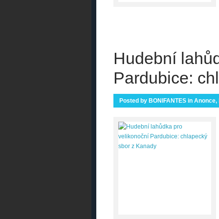
Hudební lahůd
Pardubice: ch
Posted by
BONIFANTES
in
Anonce
,