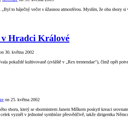
 „Byl to báječný večer s úžasnou atmosférou. Myslím, že oba sbory si 
 v Hradci Králové
on 30. května 2002
la pokaždé kultivovaně (zvláště v „Rex tremendae“), čímž opět potvrd
ze
on 25. května 2002
ého sboru, který se sbormistrem Janem Míškem poskytl kreaci srovnat
ak celek vyzněl v jednotné symbióze přesvědčivě, takže dirigentka Něm