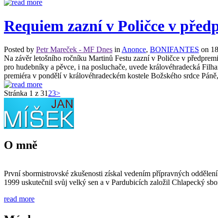
Requiem zazní v Poličce v před
Posted by
Petr Mareček - MF Dnes
in
Anonce
,
BONIFANTES
on 18
Na závěr letošního ročníku Martinů Festu zazní v Poličce v předpre
pro hudebníky a pěvce, i na posluchače, uvede královéhradecká Fi
premiéra v pondělí v královéhradeckém kostele Božského srdce Páně, skl
Stránka 1 z 3
1
2
3
>
O mně
První sbormistrovské zkušenosti získal vedením přípravných oddělen
1999 uskutečnil svůj velký sen a v Pardubicích založil Chlapecký
read more