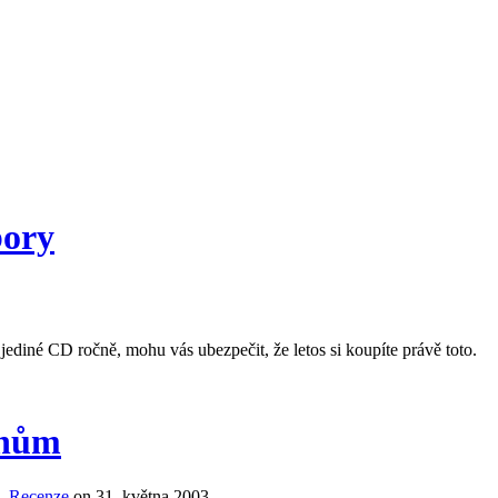
bory
ediné CD ročně, mohu vás ubezpečit, že letos si koupíte právě toto.
chům
,
Recenze
on 31. května 2003