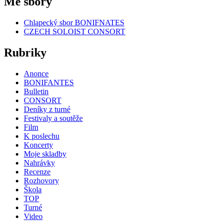
Mé sbory
Chlapecký sbor BONIFNATES
CZECH SOLOIST CONSORT
Rubriky
Anonce
BONIFANTES
Bulletin
CONSORT
Deníky z turné
Festivaly a soutěže
Film
K poslechu
Koncerty
Moje skladby
Nahrávky
Recenze
Rozhovory
Škola
TOP
Turné
Video