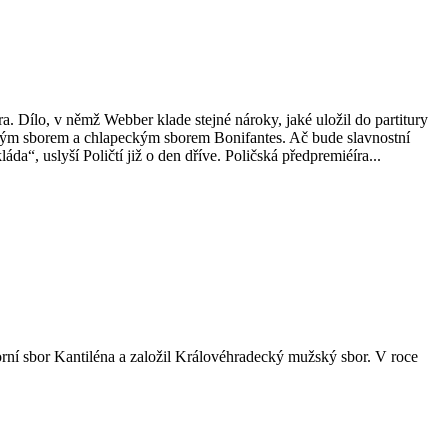
 Dílo, v němž Webber klade stejné nároky, jaké uložil do partitury
kým sborem a chlapeckým sborem Bonifantes. Ač bude slavnostní
a“, uslyší Poličtí již o den dříve. Poličská předpremiéíra...
rní sbor Kantiléna a založil Královéhradecký mužský sbor. V roce