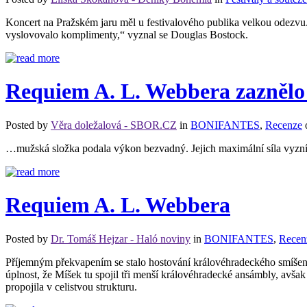
Koncert na Pražském jaru měl u festivalového publika velkou odezvu.
vyslovovalo komplimenty,“ vyznal se Douglas Bostock.
Requiem A. L. Webbera zaznělo
Posted by
Věra doležalová - SBOR.CZ
in
BONIFANTES
,
Recenze
…mužská složka podala výkon bezvadný. Jejich maximální síla vyzníva
Requiem A. L. Webbera
Posted by
Dr. Tomáš Hejzar - Haló noviny
in
BONIFANTES
,
Recen
Příjemným překvapením se stalo hostování královéhradeckého smíšen
úplnost, že Míšek tu spojil tři menší královéhradecké ansámbly, avš
propojila v celistvou strukturu.