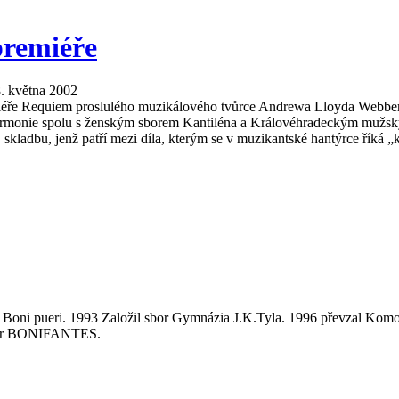
premiéře
. května 2002
miéře Requiem proslulého muzikálového tvůrce Andrewa Lloyda Webbera.
lharmonie spolu s ženským sborem Kantiléna a Královéhradeckým mužs
adbu, jenž patří mezi díla, kterým se v muzikantské hantýrce říká „klád
í Boni pueri. 1993 Založil sbor Gymnázia J.K.Tyla. 1996 převzal Komo
 sbor BONIFANTES.