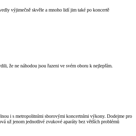
vedly výjimečně skvěle a mnoho lidí jim také po koncertě
ili, že ne náhodou jsou řazeni ve svém oboru k nejlepším.
elnou i s metropolitními sborovými koncertními výkony. Dodejme pro
cová už jenom jednotlivé zvukové aparáty bez větších problémů