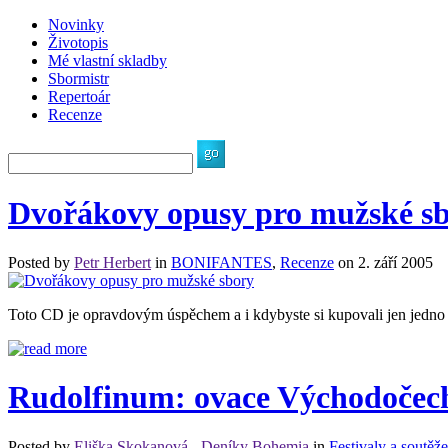
Novinky
Životopis
Mé vlastní skladby
Sbormistr
Repertoár
Recenze
Dvořákovy opusy pro mužské s
Posted by
Petr Herbert
in
BONIFANTES
,
Recenze
on 2. září 2005
Toto CD je opravdovým úspěchem a i kdybyste si kupovali jen jedno j
Rudolfinum: ovace Východoče
Posted by
Eliška Skokanová - Deníky Bohemia
in
Festivaly a soutěže