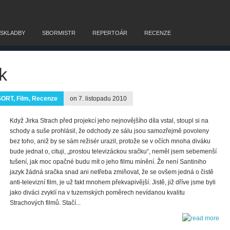
 SKLADBY
SBORMISTR
REPERTOÁR
RECENZE
k
SORT
,
Film
,
Recenze
on 7. listopadu 2010
Když Jirka Strach před projekcí jeho nejnovějšího díla vstal, stoupl si na
schody a suše prohlásil, že odchody ze sálu jsou samozřejmě povoleny
bez toho, aniž by se sám režisér urazil, protože se v očích mnoha diváku
bude jednat o, cituji, „prostou televizáckou sračku“, neměl jsem sebemenší
tušení, jak moc opačné budu mít o jeho filmu mínění. Že není Santiniho
jazyk žádná sračka snad ani netřeba zmiňovat, že se ovšem jedná o čistě
anti-televizní film, je už fakt mnohem překvapivější. Jistě, již dříve jsme byli
jako diváci zvyklí na v tuzemských poměrech nevídanou kvalitu
Strachových filmů. Stačí...