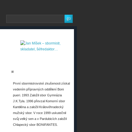
O MNĚ
První sbormistrovské zkušenosti získal
vedením přípravných oddělení Boni
pueri. 1993 Založil sbor Gymnázia
J.K.Tyla. 1996 převzal Komorní sbor
Kantiléna a založil Královéhradecký
mužský sbor. V roce 1999 uskutečnil
svůj velký sen a v Pardubicích založil
Chlapecký sbor BONIFANTES.