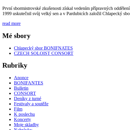
První sbormistrovské zkušenosti získal vedením přípravných oddělen
1999 uskutečnil svůj velký sen a v Pardubicích založil Chlapecký
read more
Mé sbory
Chlapecký sbor BONIFNATES
CZECH SOLOIST CONSORT
Rubriky
Anonce
BONIFANTES
Bulletin
CONSORT
Deníky z turné
Festivaly a soutěže
Film
K poslechu
Koncerty
Moje skladby
Nahrávky