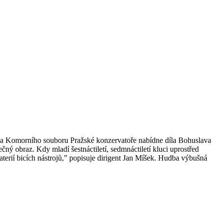
 a Komorního souboru Pražské konzervatoře nabídne díla Bohuslava
ý obraz. Kdy mladí šestnáctiletí, sedmnáctiletí kluci uprostřed
terií bicích nástrojů,” popisuje dirigent Jan Míšek. Hudba výbušná