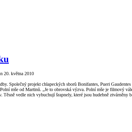
ku
n 20. května 2010
by. Společný projekt chlapeckých sborů Bonifantes, Pueri Gaudentes
ní mše od Martinů. „Je to obrovská výzva. Polní mše je filmový válečn
 Těsně vedle nich vybuchují šrapnely, které jsou hudebně ztvárněny ba