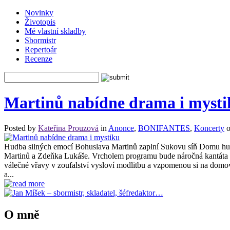
Novinky
Životopis
Mé vlastní skladby
Sbormistr
Repertoár
Recenze
Martinů nabídne drama i mysti
Posted by
Kateřina Prouzová
in
Anonce
,
BONIFANTES
,
Koncerty
o
Hudba silných emocí Bohuslava Martinů zaplní Sukovu síň Domu hud
Martinů a Zdeňka Lukáše. Vrcholem programu bude náročná kantáta Pol
válečné vřavy v zoufalství vysloví modlitbu a vzpomenou si na domov.
a...
O mně